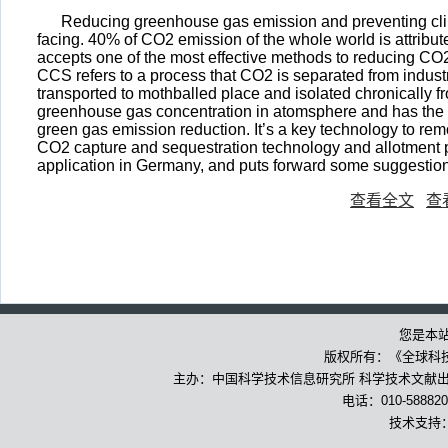
Reducing greenhouse gas emission and preventing clim
facing. 40% of CO2 emission of the whole world is attribute
accepts one of the most effective methods to reducing CO
CCS refers to a process that CO2 is separated from indust
transported to mothballed place and isolated chronically 
greenhouse gas concentration in atomsphere and has the pot
green gas emission reduction. It’s a key technology to rem
CO2 capture and sequestration technology and allotment
application in Germany, and puts forward some suggestio
查看全文
查
您是本
版权所有：《全球科
主办：中国科学技术信息研究所 科学技术文献出版
电话：010-588820
技术支持