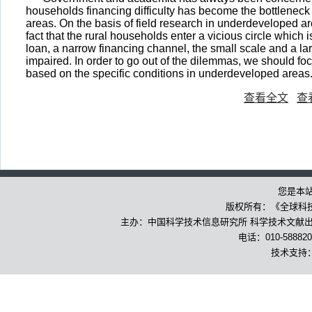
households financing difficulty has become the bottleneck
areas. On the basis of field research in underdeveloped are
fact that the rural households enter a vicious circle whic
loan, a narrow financing channel, the small scale and a l
impaired. In order to go out of the dilemmas, we should 
based on the specific conditions in underdeveloped areas
查看全文
查
您是本
版权所有：《全球科
主办：中国科学技术信息研究所 科学技术文献出版
电话：010-588820
技术支持