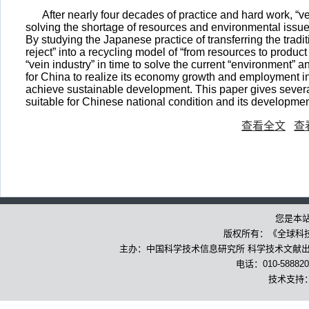
After nearly four decades of practice and hard work, “v
solving the shortage of resources and environmental issu
By studying the Japanese practice of transferring the tradi
reject” into a recycling model of “from resources to produ
“vein industry” in time to solve the current “environment” a
for China to realize its economy growth and employment inc
achieve sustainable development. This paper gives several
suitable for Chinese national condition and its developmen
查看全文
查
您是本
版权所有：《全球科
主办：中国科学技术信息研究所 科学技术文献出版
电话：010-588820
技术支持