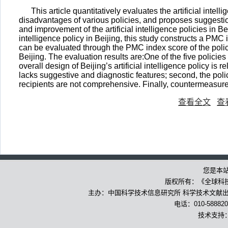
This article quantitatively evaluates the artificial inte
disadvantages of various policies, and proposes suggestio
and improvement of the artificial intelligence policies in Be
intelligence policy in Beijing, this study constructs a PMC i
can be evaluated through the PMC index score of the policy. 
Beijing. The evaluation results are:One of the five policies
overall design of Beijing’s artificial intelligence policy is r
lacks suggestive and diagnostic features; second, the pol
recipients are not comprehensive. Finally, countermeasur
查看全文
查
您是本
版权所有：《全球科
主办：中国科学技术信息研究所 科学技术文献出版
电话：010-588820
技术支持